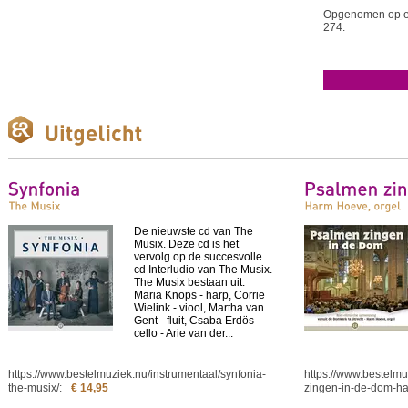
Opgenomen op ee
274.
De nieuwste cd van The
Musix. Deze cd is het
vervolg op de succesvolle
cd Interludio van The Musix.
The Musix bestaan uit:
Maria Knops - harp, Corrie
Wielink - viool, Martha van
Gent - fluit, Csaba Erdös -
cello - Arie van der...
https://www.bestelmuziek.nu/instrumentaal/synfonia-
https://www.bestelm
the-musix/
:
€ 14,95
zingen-in-de-dom-ha