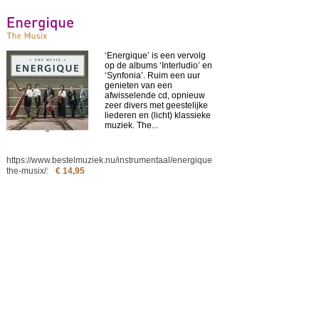
‘Energique’ is een vervolg
op de albums ‘Interludio’ en
‘Synfonia’. Ruim een uur
genieten van een
afwisselende cd, opnieuw
zeer divers met geestelijke
liederen en (licht) klassieke
muziek. The...
https://www.bestelmuziek.nu/instrumentaal/energique-
the-musix/
:
€ 14,95